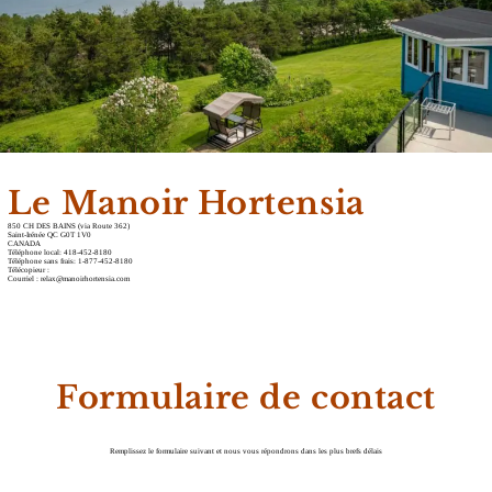
Le Manoir Hortensia
850 CH DES BAINS (via Route 362)
Saint-Irénée QC G0T 1V0
CANADA
Téléphone local:
418-452-8180
Téléphone sans frais:
1-877-452-8180
Télécopieur :
Courriel :
relax@manoirhortensia.com
Formulaire de contact
Remplissez le formulaire suivant et nous vous répondrons dans les plus brefs délais